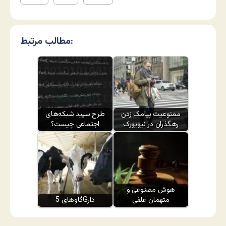
مطالب مرتبط:
ممنوعیت پیامک زدن
طرح سپید شبکه‌های
رهگذران در نیویورک
اجتماعی چیست؟
هوش مصنوعی و
متهمان علفی
گاوهای 5Gدار