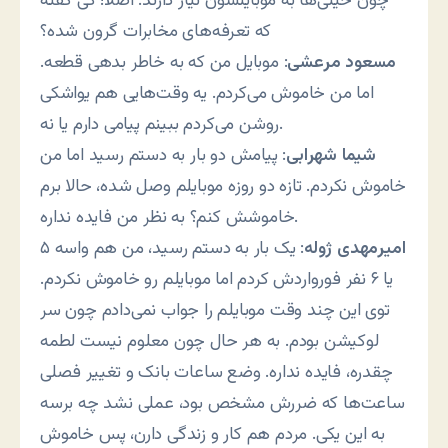
چون خیلی‌ها به موبایلشون نیاز دارند. اصلا! کی گفته
که تعرفه‌های مخابرات گرون شده؟
مسعود مرعشی
: موبایل من که به خاطر بدهی قطعه.
اما من خاموش می‌کردم. یه وقت‌هایی هم یواشکی
روشن می‌کردم ببینم پیامی دارم یا نه.
شیما شهرابی
: پیامش دو بار به دستم رسید اما من
خاموش نکردم. تازه دو روزه موبایلم وصل شده، حالا برم
خاموشش کنم؟ به نظر من فایده نداره.
امیرمهدی ژوله
: یک بار به دستم رسید، من هم واسه ۵
یا ۶ نفر فورواردش کردم اما موبایلم رو خاموش نکردم.
توی این چند وقت موبایلم را جواب نمی‌دادم چون سر
لوکیشن بودم. به هر حال چون معلوم نیست لطمه
چقدره، فایده نداره. وضع ساعات بانک و تغییر فصلی
ساعت‌ها که ضررش مشخص بود، عملی نشد چه برسه
به این یکی. مردم هم کار و زندگی دارن، پس خاموش