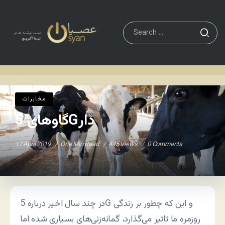
گاوهای 5Gدار
مخابرات
Home
/
/
مخابرات
گاوهای 5Gدار
17 April 2019
One Min Read
445 Views
0 Comments
در چند سال اخیر درباره 5G و این که چطور بر زندگی
روزمره ما تاثیر می‌گذارد، گمانه‌زنی‌های بسیاری شده اما