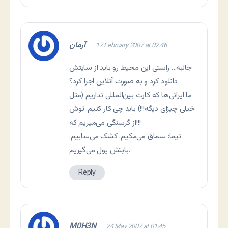
آرمان
17 February 2007 at 02:46
جالبه… راستی این محیط رو باید از سایتش
دانلود كرد و به صورت آنلاین اجرا كرد؟
ما ایرانی‌ها كه كارت بین‌المللی نداریم (مثل
خیلی چیزای دیگه!!!) باید چی كار كنیم. توش
از گرسنگی می‌میریم كه!!!
نیما: سماق می‌مکیم. کشک می‌سابیم.
بابتش پول می‌گیریم.
Reply
M0H3N
24 May 2007 at 01:45