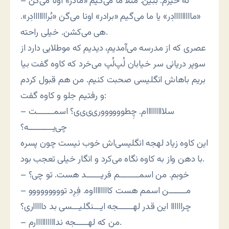
– نه خیرم. ببین. مثلاً ما می‌گیم «مادر» اونا می‌گن
«مااااااااادِر» یا ما می‌گیم «برادر» اونا می‌گن «بُرااااااادِر».
هی می‌کشن. خیلی راحته.
عصری که از مدرسه می‌آمدیم، دیدیم که موطلایی دارد از
سوپر دریانی سر خیابان لُپ‌لُپ می‌خرد که کاوه گفت بیا
بریم باهاش انگلیسی صحبت کنیم. من هم قبول کردم
و رفتیم جلو و کاوه گفت:
– سلااااااااام. چِطووووووری‌ی‌ی‌ی؟ اسمـــــــت
چی‌یــــــــــه؟
این کاوه زیاد لهجه انگلیسی‌اش خوب نیست چون پسره
با دهن واز به کاوه نگاه می‌کرد و انگار خیلی تعجب بود.
– خوبم. من اسمــــــــم فریــــــد هست. تو چی؟
– مـــــــن اسمم هست کااااااااوه. فِرِد تووووووووو
چراااااا این قدر لهــــــجه ایـــنگلیـــسی بد داااااری؟
– من که لهـــــجه نداااااااااارم.