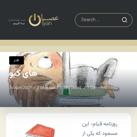
طنز
های کیو
Home
/
/
طنز
های کیو
14 April 2007
3 Mins Read
385 Views
1 Comment
روزنامه قیام- این
مسعود که یکی از