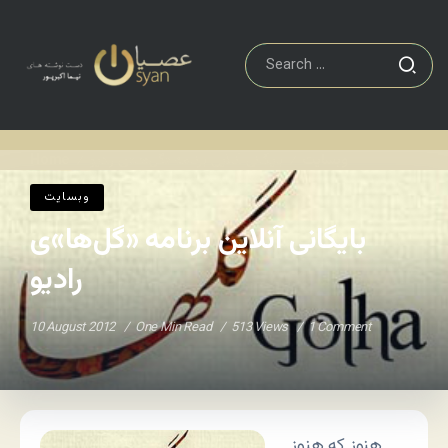
وبسایت
بایگانی آنلاین برنامه «گل‌ها»ی رادیو
Home
/
/
وبسایت
بایگانی آنلاین برنامه «گل‌ها»ی
رادیو
10 August 2012
One Min Read
513 Views
1 Comment
هنوز که هنوز