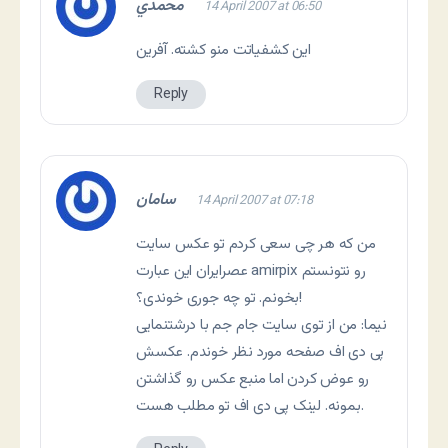
محمدي
14 April 2007 at 06:50
این كشفیاتت منو كشته. آفرین
Reply
سامان
14 April 2007 at 07:18
من که هر چی سعی کردم تو عکس سایت
عصرایران این عبارت amirpix رو نتونستم
بخونم. تو چه جوری خوندی؟!
نیما: من از توی سایت جام جم با درشتنمایی
پی دی اف صفحه مورد نظر خوندم. عکسش
رو عوض کردن اما منبع عکس رو گذاشتن
بمونه. لینک پی دی اف تو مطلب هست.