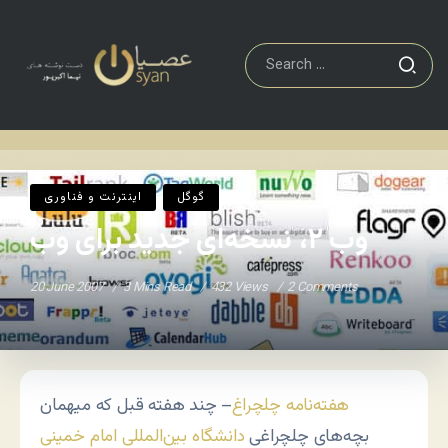
اينترنت و فناوری
وب ۲، نسخه‌ای جدید برای وب
Home
/
/
گوگل
اينترنت و فناوری
وب ۲، نسخه‌ای جدید برای وب
20 June 2007
3 Mins Read
432 Views
2 Comments
هفته‌نامه چلچراغ
– چند هفته قبل که میهمان
بچه‌های چلچراغی
دانشگاه بین‌المللی امام خمینی