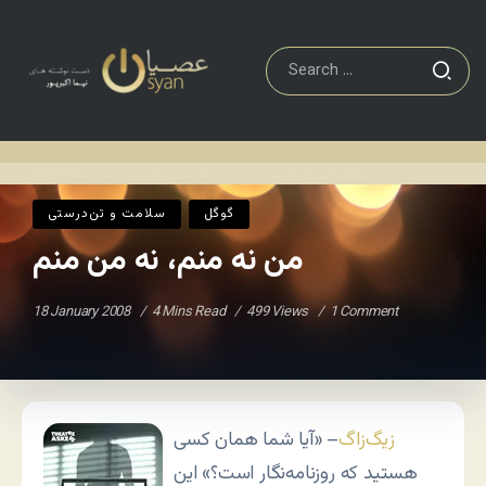
سلامت و تن‌درستی
من نه منم، نه من منم
Home
/
/
گوگل
سلامت و تن‌درستی
من نه منم، نه من منم
18 January 2008
4 Mins Read
499 Views
1 Comment
زیگ‌زاگ
– «آیا شما همان کسی
هستید که روزنامه‌نگار است؟» این