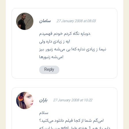
سامان
27 January 2008 at 08:03
دوباره نگاه کردم خودم فهمیدم.
یه ز زیادی داره ولی!
نیما: ز زیادی نداره که! بی می‌شه زنبور. بیز
می‌شه زنبورها!
Reply
باران
27 January 2008 at 10:22
سلام
می‌گم شما از کجا فیلم دانلود می‌کنید؟!
من با این که adsl دارم باز هم 1 هفته طول