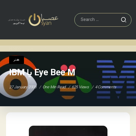
IBM یا Eye Bee M
هنر
Home
/
/
هنر
IBM یا Eye Bee M
27 January 2008
One Min Read
625 Views
4 Comments