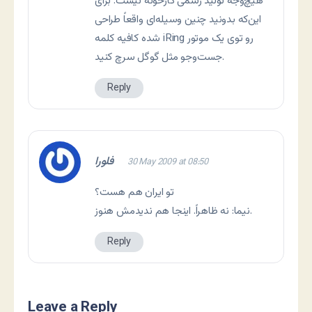
هیچ‌وجه تولید رسمی کارخونه نیست. برای
این‌که بدونید چنین وسیله‌ای واقعاً طراحی
شده کافیه کلمه iRing رو توی یک موتور
جست‌وجو مثل گوگل سرچ کنید.
Reply
فلورا
30 May 2009 at 08:50
تو ایران هم هست؟
نیما: نه ظاهراً. اینجا هم ندیدمش هنوز.
Reply
Leave a Reply