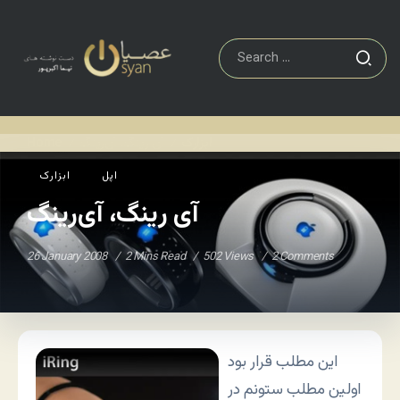
ابزارک
آی رینگ، آی‌رینگ
Home
/
/
اپل
ابزارک
آی رینگ، آی‌رینگ
26 January 2008
2 Mins Read
502 Views
2 Comments
این مطلب قرار بود
اولین مطلب ستونم در