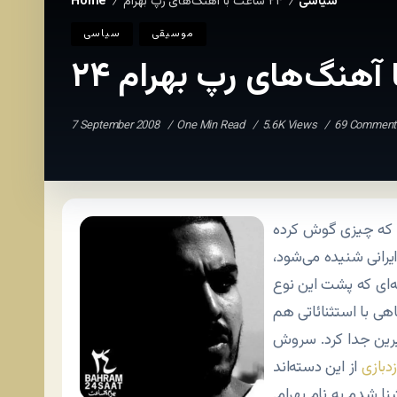
سياسی
۲۴ ساعت با آهنگ‌های رپ بهرام
Home
/
/
موسيقی
سياسی
با آهنگ‌های رپ بهرام
7 September 2008
One Min Read
5.6K Views
69 Comment
م که چیزی گوش کرده
یرانی شنیده می‌شود،
‌ای که پشت این نوع
هی با استثنائاتی هم
سایرین جدا کرد. سروش
زدبازی
نا شدم به نام بهرام.