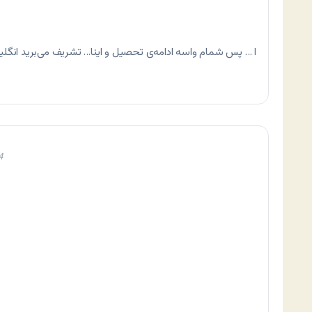
ا … پس شمام واسه ادامه‌ی تحصیل و اینا… تشریف می‌برید انگلی
4