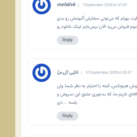
mehdivk
7 September 2008 at 07:39
Reply
نازلی (ل.م)
10 September 2008 at 02:57
 هیچکس، البته با احترام به نظر شما. ولی
اسو بعضی آهنگاشو می‌شه تحمل کرد. یه خواهر 17ساله‌ای داریم ما، که بدجوری عشق این سروش و
یاسه … :دی
Reply