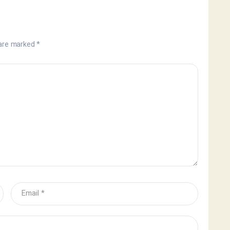
 are marked
*