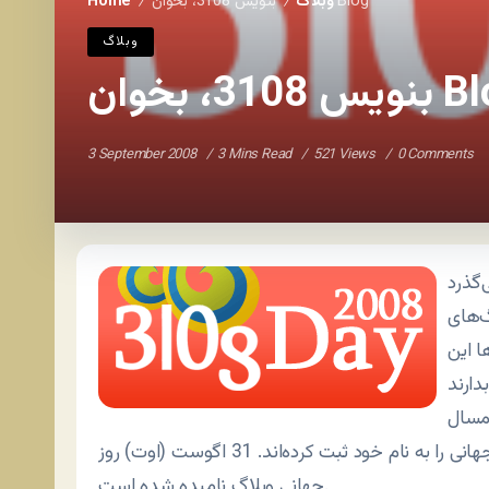
بنویس 3108، بخوان Blog
وبلاگ
Home
/
/
وبلاگ
3، بخوان Blog
3 September 2008
3 Mins Read
521 Views
0 Comments
‌گذرد
گ‌های
ا این
و امسال
چهارمین سال متوالی است که وبلاگ‌ها هم یک روز جهانی را به نام خود ثبت کرده‌اند. 31 اگوست (اوت) روز
جهانی وبلاگ نامیده شده است.