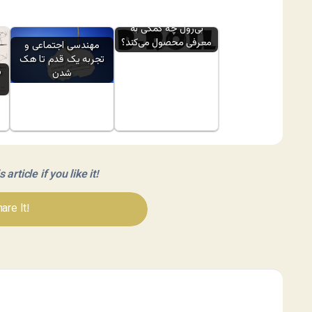
بی‌رول چه کمکی به
معرفی محصول می‌کند؟
مهندسی اجتماعی و
تجربه یک قدم تا هک
س
شدن
article if you like it!
are It!