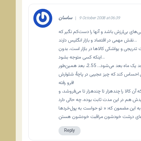
ساسان
9 October 2008 at 06:39
های بی‌ارزش باشد و آنها را دست‌کم نگیر که
نقش مهمی در اقتصاد و بازار انگلیس دارند…
تدریجی و یواشکی کالاها در بازار است، بدون
اینکه کسی متوجه بشود…
مثلاً کالایی که قیمتش 2.35 است، یواشی می‌شود 2.45… بعد یک ماه بعد می‌شود… 2.55، بعد همین‌طور
وز می‌شود… 3.05! بدون اینکه کسی احساس کند که چیز عجیبی در پاچۀ شلوارش
فرو رفته!
ن کالا را چندهزار تا چندهزار تا می‌فروشد، و
 به این مضمون که: « تو حواست به پول‌خردها
Reply