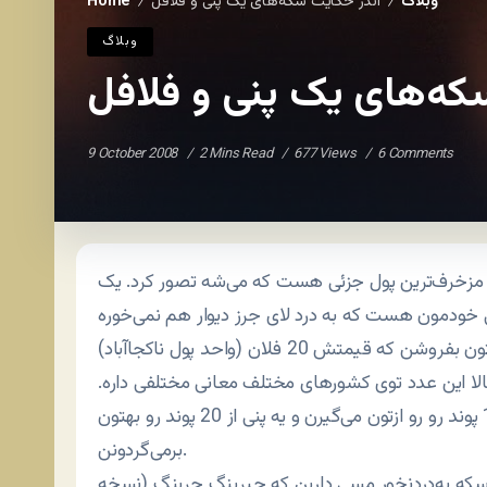
وبلاگ
اندر حکایت سکه‌های یک پنی و فلافل
Home
/
/
وبلاگ
که‌های یک پنی و فلافل
9 October 2008
2 Mins Read
677 Views
6 Comments
رف‌ترین پول جزئی هست که می‌شه تصور کرد. یک
معمولاً اون‌ور آب رسمه که وقتی می‌خوان یه چیزی رو بهتون بفروشن که قیمتش 20 فلان (واحد پول ناکجاآباد)
ب می‌زنن و می‌نویسن 19.99 فلان. حالا این عدد توی کشورهای مختلف معانی مختلفی داره.
مثلاً توی ترکیه همون 20 لیره و توی بریتانیا همون 19.99 پوند رو رو ازتون می‌گیرن و یه پنی از 20 پوند رو بهتون
برمی‌گردونن.
 به‌دردنخور مسی دارین که جیرینگ جرینگ (نسخه