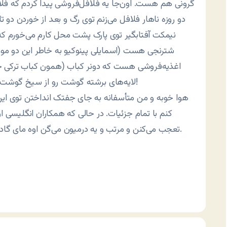
گرونی هم هست. اون‌جا یه فلافل‌فروشی پیدا کردم که فلاف
دو روزه ناهار فلافل می‌زنم توی رگ و بعد از خوردن دو ت
نیمکت آفتابگیر توی پارک پشت محل کارم می‌خورم که پ
شترنجی هست (اسمایلی پینوکیو به خاطر این دو مورد 
اغذیه‌فروشی هست که دونر کباب (همون کباب ترکی خو
لایه‌های برشته گوشت رو از سیخ گوشت جدا می‌کنن، از یه جور اره برقی خونگی استفاده می‌کنه!
هوا خوبه و من متأسفانه به جای جفتک انداختن توی این هو
کنم با تمام جزئیات. در حالی که همکاران انگلیسی او
تعجب می‌کنن و مرتب و یه درمیون می‌گن اوه مای گاد، وااااو، ریـــــــــــلی؟ یا هی می‌گن اوووووووووووووووه.