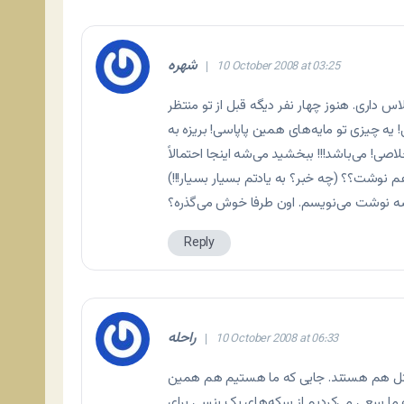
شهره
10 October 2008 at 03:25
فرض کن بری بانک. ساعت 12.45 دقیقه‌ست ساعت 1 کلاس داری. هنوز چهار نفر دیگه قبل از تو منتظر
!! بیاد و بخواد 999 کرن یک کرونی! یه چیزی تو مایه‌های همین پاپاسی! بریزه به
صی! می‌باشد!!! ببخشید می‌شه اینجا احتمالاً
نوشت؟؟ (چه خبر؟ به یادتم بسیار بسیار!!!)
 بشه نوشت می‌نویسم. اون طرفا خوش می‌گذره؟
Reply
راحله
10 October 2008 at 06:33
 مثل هم هستند. جایی که ما هستیم هم همین
ما سعی می‌کردیم از سکه‌های یک پنسی برای