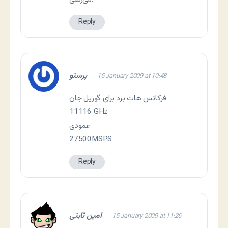
Reply
پرستو
15 January 2009 at 10:48
فرکانس هات برد برای گوریل جان
11116 GHz
عمودی
27500MSPS
Reply
امین ثابتی
15 January 2009 at 11:26