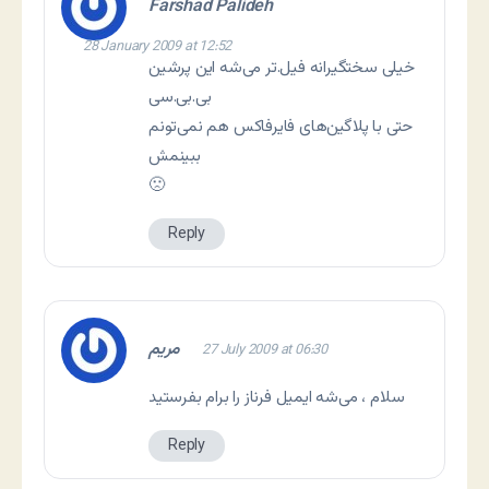
Farshad Palideh
28 January 2009 at 12:52
خیلی سختگیرانه فیل.تر می‌شه این پرشین
بی.بی.سی
حتی با پلاگین‌های فایرفاکس هم نمی‌تونم
ببینمش
🙁
Reply
مریم
27 July 2009 at 06:30
سلام ، می‌شه ایمیل فرناز را برام بفرستید
Reply