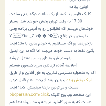
اولین برنامه
کلیک فارسی تا کمتر از یک ساعت دیگه یعنی ساعت
17:30 به وقت تهران پخش خواهد شد. بسیار
خوشحال می‌شم اگه نظراتتون رو به آدرس برنامه یعنی
بفرستین. در واقع
Y Zba _Z \� � `�\
بازخوردها رو اگه مستقیم به خودم بدین، یا مثلا اینجا
بگین فقط به دست خودم می‌رسه اما اگه به این ایمیل
بفرستینش، به طور رسمی منتقل می‌شه.
خلاصه آماده ترکاندن میل‌باکسمون هستم!
اگه به ماهواره دسترسی ندارین، به طور آنلاین و از طریق
لینک پخش زنده
ببینین. بعد از پخش هم قابل دیدن
هست و می‌تونین بارها ببینینش. کجا؟ اینجا:
. این صفحه، وب‌پیچ کلیک
bbcpersian.com/click
هست که به مرور کامل‌تر می‌شه و متن برنامه‌ها هم