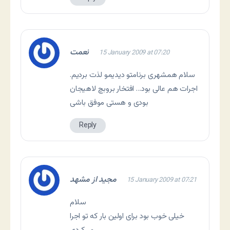
نعمت
15 January 2009 at 07:20
سلام همشهری برنامتو دیدیمو لذت بردیم.
اجرات هم عالی بود… افتخار بروبچ لاهیجان
بودی و هستی موفق باشی
Reply
مجید از مشهد
15 January 2009 at 07:21
سلام
خیلی خوب بود برای اولین بار که تو اجرا