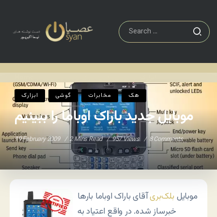
ابزارک
موبایل جدید باراک اوباما را ببینیم
Home
/
/
هک
مخابرات
گوشی
ابزارک
موبایل جدید باراک اوباما را ببینیم
19 February 2009
2 Mins Read
957 Views
8 Comments
موبایل
بلک‌بری
آقای باراک اوباما بارها
خبرساز شده. در واقع اعتیاد به