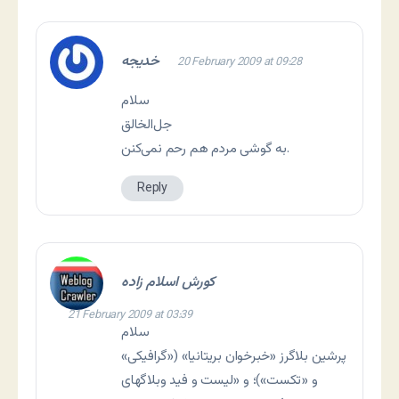
خديجه
20 February 2009 at 09:28
سلام
جل‌الخالق
به گوشی مردم هم رحم نمی‌کنن.
Reply
کورش اسلام زاده
21 February 2009 at 03:39
سلام
پرشین بلاگرز «خبرخوان بریتانیا» («گرافیکی»
و «تکست»)؛ و «لیست و فید وبلاگهای