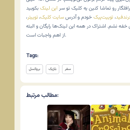
افلگار رو تماشا کنین یه کلیک تو سر
این لینک
رندفید
،
توییت‌پیک
خودم و آدرس
سایت کلیک
،
توییتر
،
ین خفه نشم. اشتراک در همه این لینک‌ها رایگان و البته
از اهم واجبات است.
Tags:
سفر
بلژیک
بروکسل
مطالب مرتبط: