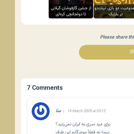
نوعیت دو بازی نینتندو
از جشن گازفوشان گیلانی
در بلژیک
تا دولجانچی کره‌ای
Please share this 
Sh
7 Comments
منا
14 March 2009 at 03:15
برای عید سری به ایران نمی‌زنید؟
نیما: نه فعلاً موندگارم این طرف.