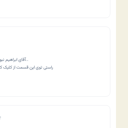
آقای ابراهیم نبوی بروکسله برو پیشش تا 2 ساعت بخندونتت…
راستی توی این قسمت از کلیک
2