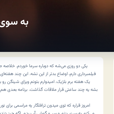
به سوی 
یکی دو روزی می‌شه که دوباره سرما خوردم. خلاصه 
فیلمبرداری دارم، اوضاع بدتر از این نشه. این چند هفته‌ای
یک هفته برم بلژیک. امیدوارم بتونم ویزای شینگن رو
بشه یه چند ساعتی قرار ملاقات گذاشت. برنامه بعدی هم ای
امروز قراره که توی میدون ترافلگار یه مراسمی برای نور
می‌کنم یه سری بزنم و سر و گوشی آب بدم. اگه چیز دندو