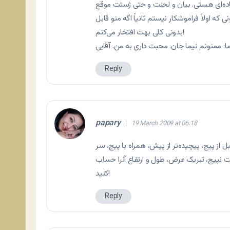
عاده‌ای هستی. بیان و لحنت و حتی ژستت موقع
که اولاً فراموشکار نیستم ثانیاً اگه منو قابل
بدونی کلی بهت افتخار می‌کنم!
Reply
papary
19 March 2009 at 06:18
از پیچ، پیچیده‌تر از پیش، همراه با پیچ، سر
 نپیچ، تبریک عرض، طول و ارتفاع آنرا حساب
کنید!
Reply