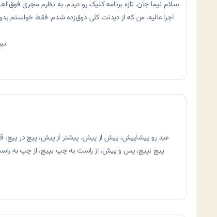
سلام نیما جان. تازه برنامه کلیک رو دیدم. به نظرم مجری فوق‌ال
اجرا عالیه. من که از دیدنت کلی ذوق‌زده شدم. فقط خواستم بدونی 
نیما: ممنونم نیما جان. محبت داری به من. آقایی.
عید رو پیشاپیش، پیش از پیش، پیشتر از پیش، پیچ در پیچ، قبل 
پیچ نپیچ، پس و پیش، از راست به چپ بپیچ، از چپ به راست