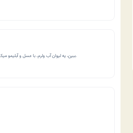
ببین، یه لیوان آب ولرم، با عسل و آبليمو میکس کن، بخور خب؟ صداهه ازخش خش میفته.