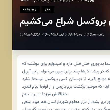
روزنوشت
به سوی بروکسل شراع می‌کشیم
Home
/
/
سفر
روزنوشت
بروکسل شراع می‌کشیم
14 March 2009
One Min Read
754 Views
7 Comments
صدا بدجوری خش‌خش داره و امیدوارم برای دوشنبه که
 که در پیشه کارها چند برابره چون می‌خوام اوایل آوریل
 به موقع بگیرم. از دوستان، کسی بروکسل نیست؟ شاید
نه که موضع برگشت برم پاریس و از اونجا بیام لندن.
حداقلش موزه لوور رو ببینم.
وز برپا بشه. از قرار معلوم شهردار لندن هم میاد. سعی
ن‌گیری پیدا کردم براتون می‌نویسم. در ضمن اگه خیلی