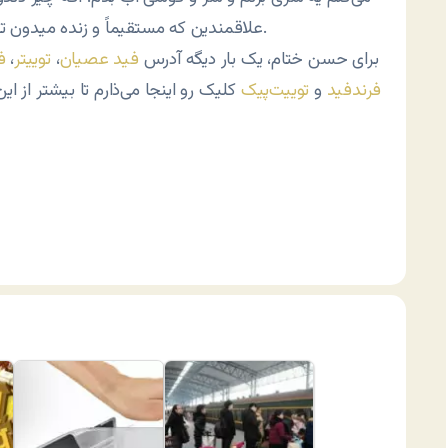
بکوبید.
علاقمندین که مستقیماً و زنده میدون تر
برای حسن ختام، یک بار دیگه آدرس
فید عصیان
،
توییتر
،
ف
فرندفید
و
توییت‌پیک
کلیک رو اینجا می‌ذارم تا بیشتر از ا