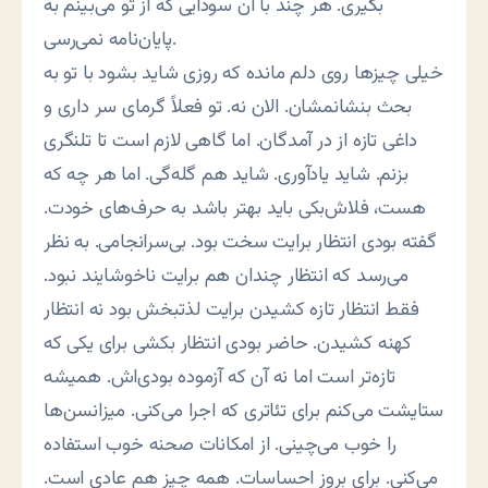
بگیری. هر چند با آن سودایی که از تو می‌بینم به
پایان‌نامه نمی‌رسی.
خیلی چیزها روی دلم مانده که روزی شاید بشود با تو به
بحث بنشانمشان. الان نه. تو فعلاً گرمای سر داری و
داغی تازه از در آمدگان. اما گاهی لازم است تا تلنگری
بزنم. شاید یادآوری. شاید هم گله‌گی. اما هر چه که
هست، فلاش‌بکی باید بهتر باشد به حرف‌های خودت.
گفته بودی انتظار برایت سخت بود. بی‌سرانجامی. به نظر
می‌رسد که انتظار چندان هم برایت ناخوشایند نبود.
فقط انتظار تازه کشیدن برایت لذتبخش بود نه انتظار
کهنه کشیدن. حاضر بودی انتظار بکشی برای یکی که
تازه‌تر است اما نه آن که آزموده بودی‌اش. همیشه
ستایشت می‌کنم برای تئاتری که اجرا می‌کنی. میزانسن‌ها
را خوب می‌چینی. از امکانات صحنه خوب استفاده
می‌کنی. برای بروز احساسات. همه چیز هم عادی است.