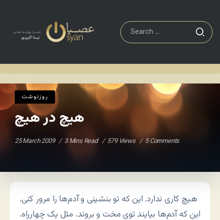
روزنوشت
هیچ در هیچ
Home
/
/
روزنوشت
هیچ در هیچ
25 March 2009
3 Mins Read
579 Views
5 Comments
هیچ کاری ندارد. این که تو بنشینی و آدم‌ها را مرور کنی.
این که آدم‌ها بیایند توی مخت و بروند. مثل یک چهارراه.