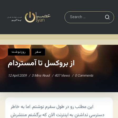
روزنوشت
از بروکسل تا آمستردام
Home
/
/
سفر
روزنوشت
از بروکسل تا آمستردام
12 April 2009
3 Mins Read
407 Views
0 Comments
این مطلب رو در طول سفرم نوشتم. اما به خاطر
دسترسی نداشتن به اینترنت الان که برگشتم منتشرش