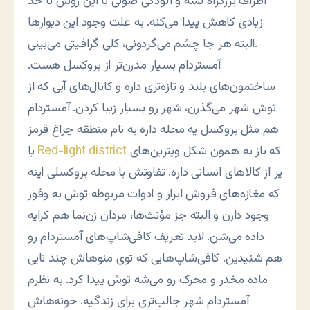
اطراف بزرگراه بشه و آلودگی صوتی با این روش تا حد
زیادی کاهش پیدا می‌کنه. به علت وجود این دیوارها
البته هر جا چشم می‌گردونی، کلی گرافیتی می‌بینی.
آمستردام بسیار مدرن‌تر از بروکسل هست.
ساختمون‌های بلند و تازه‌تری داره و کانال‌های آبی که از
توش شهر می‌گذرن، شهر رو بسیار زیبا کردن. آمستردام
هم مثل بروکسل یه محله داره به نام منطقه چراغ قرمز
که باز به همون شکل ویترین‌های
Red-light district
یا
پر از کالاهای انسانی داره. تفاوتش با محله بروکسلی اینه
که مغازه‌های فروش ابزار و ادوات مربوطه توش به وفور
وجود دارن و البته جز مؤنث‌ها، مردان زن‌نما هم کرایه
داده می‌شن. لابد تعریف کافی‌شاپ‌های آمستردام رو
هم شنیدین. کافی‌شاپ‌هایی که توی منوهاش چند تایی
ماده مخدر و محرک رو می‌شه توش پیدا کرد. به نظرم
آمستردام شهر جالب‌تری برای زندگیه. خونه‌هاش