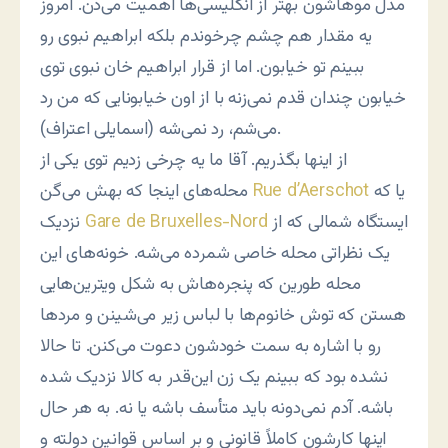
مدل موهاشون بهتر از انگلیسی‌ها اهمیت می‌دن. امروز
یه مقدار هم چشم چرخوندم بلکه ابراهیم نبوی رو
ببینم تو خیابون. اما از قرار ابراهیم خان نبوی توی
خیابون چندان قدم نمی‌زنه با از اون خیابونایی که من رد
می‌شم، رد نمی‌شه (اسمایلی اعتراف).
از اینها بگذریم. آقا ما یه چرخی زدیم توی یکی از
یا که
Rue d’Aerschot
محله‌های اینجا که بهش می‌گن
ایستگاه شمالی که از
Gare de Bruxelles-Nord
نزدیک
یک نظراتی محله خاصی شمرده می‌شه. خونه‌های این
محله طورین که پنجره‌هاش به شکل ویترین‌هایی
هستن که توش خانوم‌ها با لباس زیر می‌شینن و مردها
رو با اشاره به سمت خودشون دعوت می‌کنن. تا حالا
نشده بود که ببینم یک زن این‌قدر به کالا نزدیک شده
باشه. آدم نمی‌دونه باید متأسف باشه یا نه. به هر حال
اینها کارشون کاملاً قانونی و بر اساس قوانین دولته و