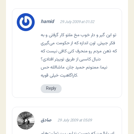
hamid
29 July 2009 at 01:32
تو این گیر و دار خوب مخ ملتو کار گرفتی و به
فکر جیبتی. اون اندازه که از حکومت می‌گیری
که ذهن مردم رو منحرف کنی کافی نیست که
دنبال کاسبی از طریق توییتر افتادی؟
نیما: ممنونم حمید جان. ماشاالله حس
کاراگاهیت خیلی قویه.
Reply
صادق
29 July 2009 at 05:09
ای بابا! من که دوست ندارم، بین توئیت‌هام