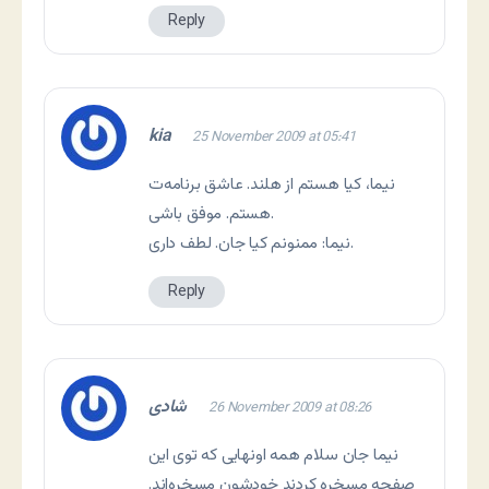
Reply
kia
25 November 2009 at 05:41
نیما، کیا هستم از هلند. عاشق برنامه‌ت
هستم. موفق باشی.
نیما: ممنونم کیا جان. لطف داری.
Reply
شادی
26 November 2009 at 08:26
نیما جان سلام همه اونهایی که توی این
صفحه مسخره کردند خودشون مسخره‌اند.