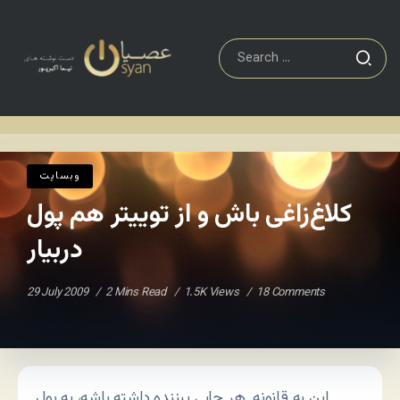
وبسایت
کلاغ‌زاغی باش و از توییتر هم پول دربیار
Home
/
/
وبسایت
کلاغ‌زاغی باش و از توییتر هم پول
دربیار
29 July 2009
2 Mins Read
1.5K Views
18 Comments
این یه قانونه. هر جایی بیننده داشته باشه، به پول