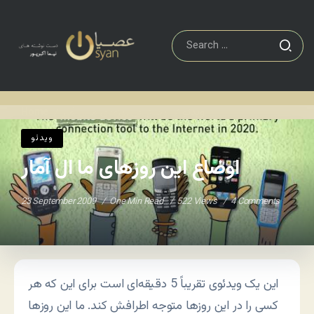
ویدئو
اوضاع این روزهای ما ال آمار
Home
/
/
ویدئو
اوضاع این روزهای ما ال آمار
23 September 2009
One Min Read
522 Views
4 Comments
این یک ویدئوی تقریباً 5 دقیقه‌ای است برای این که هر
کسی را در این روزها متوجه اطرافش کند. ما این روزها