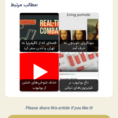
مطالب مرتبط:
مونالیزای داوینچی به
قصه‌ای که از کالیفرنیا به
حرف آمد
تهران و لندن سفر کرد
داغ یوتیوب بر
حذف شوخی‌های خشن
تلویزیون‌های دولتی
از یوتیوب
Please share this article if you like it!