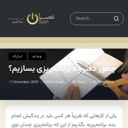
ابزارک
چطور دفترچه برنامه‌ریزی بسازیم؟
Home
/
/
ویدئو
ابزارک
چطور دفترچه برنامه‌ریزی بسازیم؟
11 November 2009
2 Mins Read
1.3K Views
15 Comments
یکی از کارهایی که تقریباً هر کسی باید در زندگیش انجام
بده، برنامه‌ریزیه. بگذریم از این که برنامه‌ریزی چندان توی