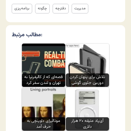
مدیریت
دفترچه
چگونه
برنامه‌ریزی
مطالب مرتبط:
تلاش برای پنهان کردن
قصه‌ای که از کالیفرنیا به
دوربین جلوی گوشی
تهران و لندن سفر کرد
آی‌پاد عتیقه ۲۰ هزار
مونالیزای داوینچی به
دلاری
حرف آمد