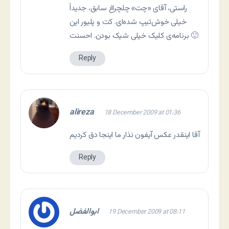
راستی، آقای «چت» چلچراغ سابق، جدیداً
خیلی خوش‌تیپ شده‌ای. کت و پلیور این
برنامه‌ی کلیک خیلی شیک بودن. احسنت 🙂
Reply
alireza
18 December 2009 at 01:36
آقا اینقدر عکس آیفون نذار ما اینجا دق کردیم
Reply
ابوالفضل
19 December 2009 at 08:11