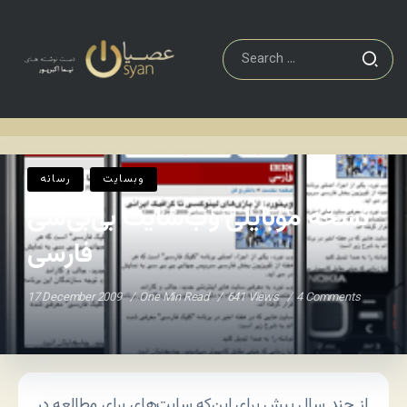
رسانه
نسخه موبایلی وب‌سایت بی‌بی‌سی فارسی
Home
/
/
وبسایت
رسانه
نسخه موبایلی وب‌سایت بی‌بی‌سی
فارسی
17 December 2009
One Min Read
641 Views
4 Comments
از چند سال پیش برای این‌که سایت‌های برای مطالعه در