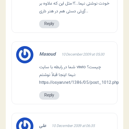
خودت نوشتی نیما…؟! مثل این که علاوه بر
آی‌تی دستی هم در هنر داری…
Reply
Masoud
10 December 2009 at 05:30
شما در رابطه با سایت viwio چیست؟
نیما: اینجا قبلاً نوشتم:
https://osyan.net/1386/05/post_1012.php
Reply
علی
10 December 2009 at 06:35