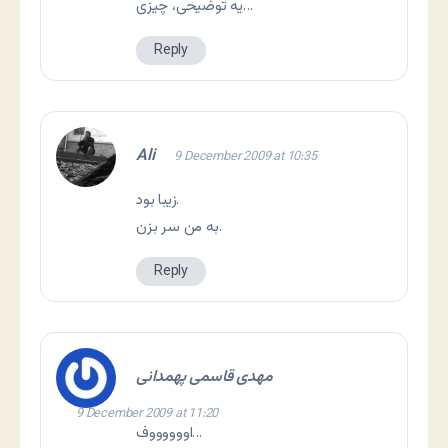
یه توضیحی، چیزی…
Reply
Ali
9 December 2009 at 10:35
زیبا بود.
به من سر بزن.
Reply
مهدی قاسمی پهمدانی
9 December 2009 at 11:20
اووووووف…