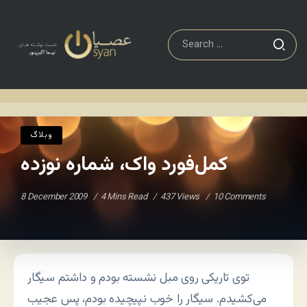
وبلاگ
کمل‌فورد واک، شماره نوزده
Home
/
/
وبلاگ
کمل‌فورد واک، شماره نوزده
8 December 2009
4 Mins Read
437 Views
10 Comments
توی تاریکی روی مبل نشسته بودم و داشتم سیگار
می‌کشیدم. سیگار را خوب نپیچیده بودم، پس عجیب