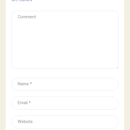
are marked
*