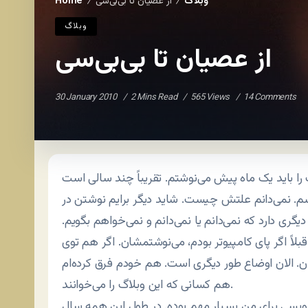
وبلاگ
از عصیان تا بی‌بی‌سی
Home
/
/
وبلاگ
از عصیان تا بی‌بی‌سی
30 January 2010
2 Mins Read
565 Views
14 Comments
 باید یک ماه پیش می‌نوشتم. تقریباً چند سالی است
سم. نمی‌دانم علتش چیست. شاید دیگر برایم نوشتن در
ی دارد که نمی‌دانم یا نمی‌دانم و نمی‌خواهم بگویم.
لاً اگر پای کامپیوتر بودم، می‌نوشتمشان. اگر هم توی
ن. الان اوضاع طور دیگری است. هم خودم فرق کرده‌ام
هم کسانی که این وبلاگ را می‌خوانند.
ویسی برای من بسیار مهم بوده. در طول این همه سال