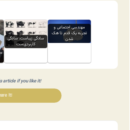
مهندسی اجتماعی و
تجربه یک قدم تا هک
سادگی زیباست، سادگی
شدن
کاربردی‌ست
حذ
article if you like it!
are It!