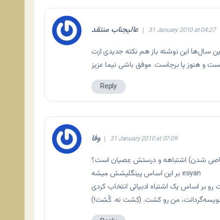
عالیجناب منتقد
31 January 2010 at 04:27
ین سال‌ها این نوشته باز هم نکته جدیدی ازت
ت و هنوز پا برجاست. موفق باشی نیما عزیز
Reply
وفا
31 January 2010 at 07:09
عاصی شدن) اشتباهه و درستش عِصیان است؟
بر این اساس پینگلیشش میشه esyan
ویسه‌گردانت، من رو کشت. (کِشت نه. کُشت!)