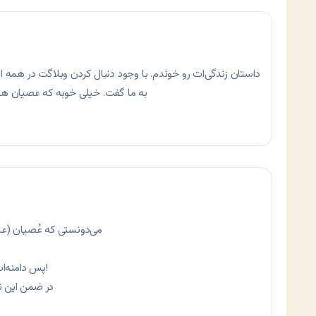
داستان زندگی‌ات رو خوندم. با وجود دنبال کردن وبلاگت در همه ا
به ما گفت. خیلی خوبه که عصیان هس
می‌دونستی که عُصیان (
پس دامنه‌ات رو بر اساس یک اشتباه ادبیاتی انتخاب کردی!
در ضمن این ن