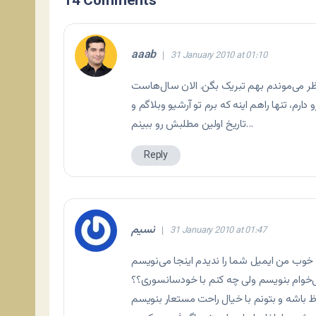
14 Comments
aaab
31 January 2010 at 01:10
تظر می‌موندم بهم تبریک بگن. الان سال‌هاست
دارم، تنها راهم اینه که برم تو آرشیو وبلاگم و
تاریخ اولین مطلبش رو ببینم…
Reply
نسیم
31 January 2010 at 01:47
خوب من ایمیل شما را ندیدم اینجا می‌نویسم
وام بنویسم ولی چه کنم با خودسانسوری؟؟