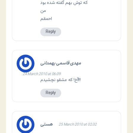
که توش بهم گفته شده بود
من
احمقم
Reply
مهدی قاسمی پهمدانی
24 March 2010 at 06:09
آخ! که عشقو نچشیدم!!!
Reply
هستی
25 March 2010 at 02:32