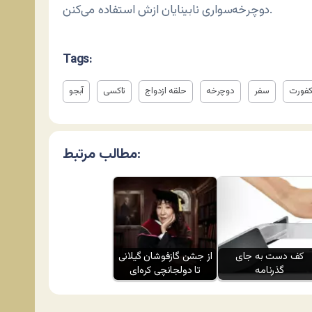
دوچرخه‌سواری نابینایان ازش استفاده می‌کنن.
Tags:
کفورت
سفر
دوچرخه
حلقه ازدواج
تاکسی
آبجو
مطالب مرتبط:
کف دست به جای
از جشن گازفوشان گیلانی
گذرنامه
تا دولجانچی کره‌ای