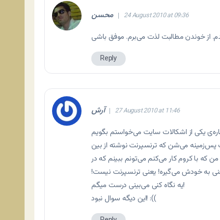
محسن
24 August 2010 at 09:36
Reply
آرش
27 August 2010 at 11:46
گ پس‌زمینه می‌شن که ترنسپرنت نوشته از بین
ن که با کروم کار می‌کنم می‌تونم ببینم که در
نی به خودش می‌گیره! یعنی ترنسپرنت نیست!
یه نگاه کنی می‌بینی درست میگم!
این دیگه سوال نبود! :((