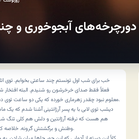
روزنوشت
/
دورچرخه‌های آبجوخوری و چند 
خب برای شب اول تونستم چند ساعتی بخوابم. توی ا
فعلاً فقط صدای خرخرشون رو شنیدم. البته افتخار 
معلوم نبود چقدر زهرماری خورده که یکی دو ساعت توی دستشویی بود و من مجبور شدم با مثانه پر به خواب برم.
دیشب توی لابی با یه پسر آرژانتینی آشنا شدم که یک م
هم هست که نرفته آرژانتین و دلش هم کلی تنگ شده بو
وطنش و برگشتش گرونه. خلاصه کلی درباره مارادونا حرف زدیم و تیمشون توی جام جهانی.
کلاً این دسته از آدمایی که این جور جاها میان شادن. یه