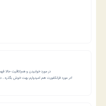
در مورد خوابیدن و هم‌اتاقیت حالا فهمی
در مورد فرانکفورت هم امیدوارم بهت خوش بگذره .. دوسلدورف هم جای دیدنی داره‌ها … یه سر بزن!