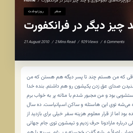
دورچرخه‌های آبجوخوری و چند چیز دیگر در فرانکفورت
Home
/
سفر
روزنوشت
چیز دیگر در فرانکفورت
21 August 2010
2 Mins Read
929 Views
6 Comments
تاقی که من هستم چند تا پسر دیگه هم هستن که من
شنیدن صدای عق زدن یکیشون رو هم داشتم. بنده خدا
اه می‌شه توی این هاستله و ساکن اسپانیاست. ده سال
د اما از قرار معلوم هزینه سفر خیلی برای بازدید از
 جورایی اصلاً می‌شه گفت خجسته و بی‌غم. سریع با هم