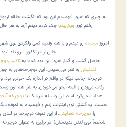
یه چیزی که امروز فهمیدم این بود که انگشت حلقه ازدو
رفتم توی
ویکی‌پدیا
چک کردم دیدم آره. به هر حال 
امروز
مرسده
رو دیدم و با هم رفتیم کمی ولگردی توی شهر
جایی از فرانکفورت رو بلد نبود و به هر حال مجبور بودیم از توی نقشه مسیریابی کنیم.
حاصل گشت و گذار امروز این بود که با یه
تاکسی‌دوچر
لندنیش
به نظر می‌رسیدن. این دوچرخه‌های یه جور ت
دوچرخه جالب دیگه در واقع در اندازه یک خودرو بود.
رکاب می‌زدن و البته آبجو می‌خوردن. یه نفر هم اون و
هدایت می‌کرد. اسم این وسیله بیربایک یا
دوچرخه آبجو
هست. یه گشتی توی اینترنت زدم و فهمیدم یه نمونه دیگه ا
یا
دوچرخه همایش
. از این نمونه دوچرخه در لندن 
شخصاً توی لندن ندیدمش)، در برلین به عنوان دوچرخه گ