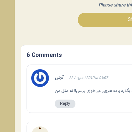
Please share this 
Sh
6 Comments
آرش
22 August 2010 at 01:07
Reply