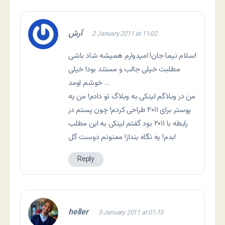
آرش
2 January 2011 at 11:02
سلام نیما جان! امیدوارم همیشه شاد باشی!
مطلبت خیلی جالب و مستند بود! خیلی
خوشم اومد …
من در وبلاگم لینکی به وبلاگ تو دادم! من یه
پوستر برای ۲۰۱۱ طراحی کردم! چون پستم در
رابطه با ۲۰۱۱ بود گفتم لینکی به این مطلب
بدم! یه نگاه بنداز! ممنونم دوست گل!
Reply
heller
3 January 2011 at 01:13