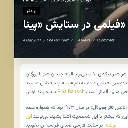
فیلمی در ستایش «پینا»
ویدئو
Home
/
/
ویدئو
فیلمی در ستایش «پینا»
4 May 2011
One Min Read
534 Views
1 Comment
ر هنر دیگه‌ای لذت می‌برم. البته چندان هم با بزرگان
دوستی، فیلمی دیدم به نام «
پینا
». پینا فیلمی مستند
Pina Bausch
درباره پینا باوش
پینا مبتکر سبکی از رقص و گروه باله‌ای به نام «تانس تآتر ووپرتال» در سال ۱۹۷۳ بود که همواره همه
 این که بیشتر با این شخصیت آشنا بشید، می‌تونید
این
در سایت فارسی صدای فرانسه رو بخونید.
نوشته