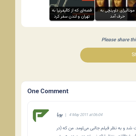
مونالیزای داوینچی به
قصه‌ای که از کالیفرنیا به
حرف آمد
تهران و لندن سفر کرد
Please share this 
Sh
One Comment
پویا
4 May 2011 at 06:04
د و به نظر فیلم جالبی می‌اومد. من که (در