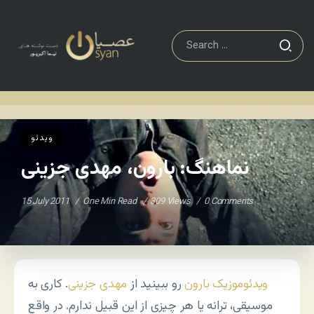
ویدئو
نماهنگ: بارون، مهدی جزینی
Home
/
/
ویدئو
نماهنگ: بارون، مهدی جزینی
15 July 2011
One Min Read
309 Views
0 Comments
ویدئوموزیک بارون
رو ببینید از
مهدی جزینی
. کاری به
موسیقی، ترانه یا هر چیزی از این قبیل ندارم. در واقع