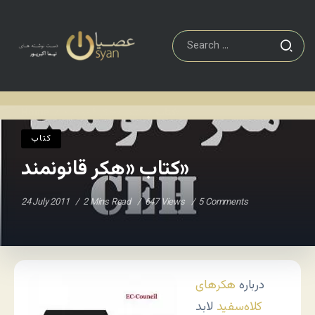
کتاب «هکر قانونمند»
کتاب
Home
/
/
کتاب
کتاب «هکر قانونمند»
24 July 2011
2 Mins Read
647 Views
5 Comments
درباره
هکرهای
کلاه‌سفید
لابد