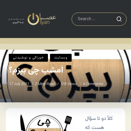
خوراکی و نوشیدنی
امشب چی بپزم؟
Home
/
/
وبسایت
خوراکی و نوشیدنی
امشب چی بپزم؟
17 July 2011
2 Mins Read
578 Views
4 Comments
کلاً دو تا سؤال
هست که