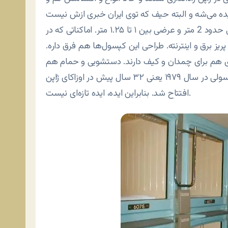
نمونه‌های امروزی معمولاً جنسی از فایبرگلاس دارن و طولی حدود 2 متر و عرضی بین ۱ تا ۱.۲۵ متر. اماکناتی که در
یز برق و اینترنته. طراحی این کپسول‌ها هم فرق داره.
هم برای چمدان و کیف دارند. دستشویی و حمام هم
مشترکه و بعضی‌هاشون رستوران هم دارند. اولین هتل کپسولی در سال ۱۹۷۹ یعنی ۳۲ سال پیش در اوزاکای ژاپن
افتتاح شد. بنابراین ایده، ایده تازه‌ای نیست.