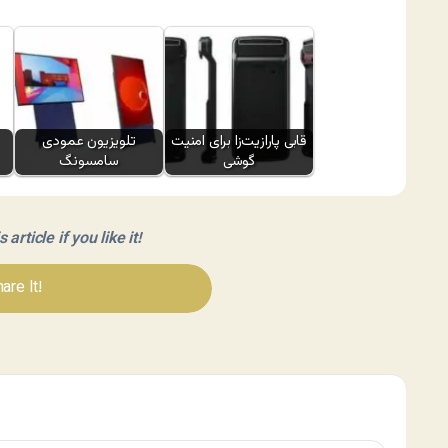
قابی پارازیت‌زا برای امنیت
تلویزیون عمودی
گوشی
سامسونگ
article if you like it!
are It!