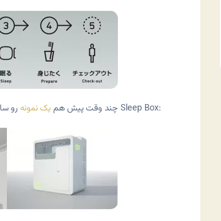
که اسمش بود «جعبه خواب» یا Sleep Box:
چند وقت پیش هم
یک نمونه
رو سا