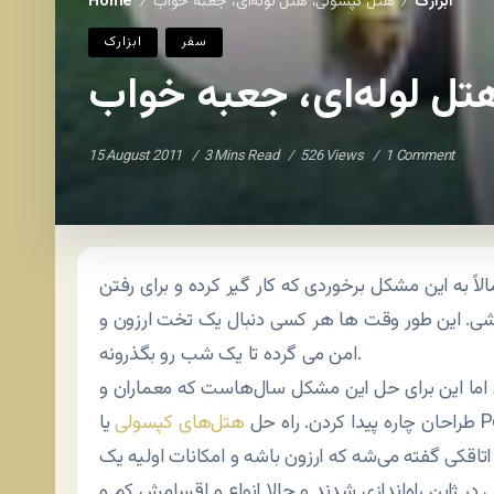
ابزارک
هتل کپسولی، هتل لوله‌ای، جعبه خواب
Home
/
/
سفر
ابزارک
ل لوله‌ای، جعبه خواب
15 August 2011
3 Mins Read
526 Views
1 Comment
اً به این مشکل برخوردی که کار گیر کرده و برای رفتن
 باشی. این طور وقت ها هر کسی دنبال یک تخت ارزون و
امن می گرده تا یک شب رو بگذرونه.
ی اما این برای حل این مشکل سال‌هاست که معماران و
طراحان چاره پیدا کردن. راه حل
هتل‌های کپسولی
قکی گفته می‌شه که ارزون باشه و امکانات اولیه یک
 در ژاپن راه‌اندازی شدند و حالا انواع و اقسامش کم و