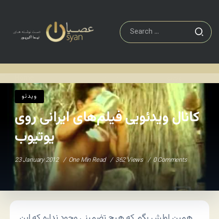
ویدئو
کانال ویدئویی فیلم‌های ایرانی روی یوتیوب
Home
/
/
ویدئو
کانال ویدئویی فیلم‌های ایرانی روی
یوتیوب
23 January 2012
One Min Read
362 Views
0 Comments
همین اولش بگم که هیچ تضمینی وجود نداره که این