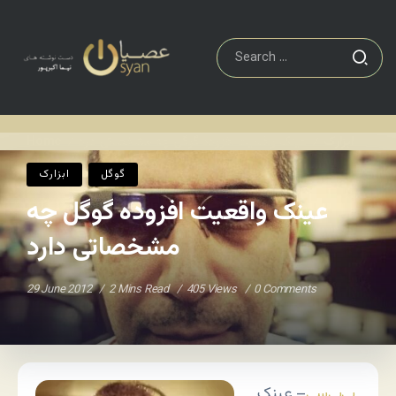
ابزارک
عینک واقعیت افزوده گوگل چه مشخصاتی دارد
Home
/
/
گوگل
ابزارک
عینک واقعیت افزوده گوگل چه
مشخصاتی دارد
29 June 2012
2 Mins Read
405 Views
0 Comments
بی‌بی‌سی
– عینک