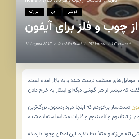
ابزارک
قاب‌هایی از چوب و فلز برای آیفون
Home
/
/
گوشی
اپل
ابزارک
ز چوب و فلز برای آیفون
16 August 2012
One Min Read
482 Views
1 Comment
ای موبایل‌های مختلف درست شده و به بازار آمده است.
ون
دست‌ساز برخوردم که اینجا می‌ذارمشون. بزرگ‌ترین
به قیمت خود گوشی تنه می‌زنه و مثلاً ۴۰۰ دلاره. این امکان وجود داره که