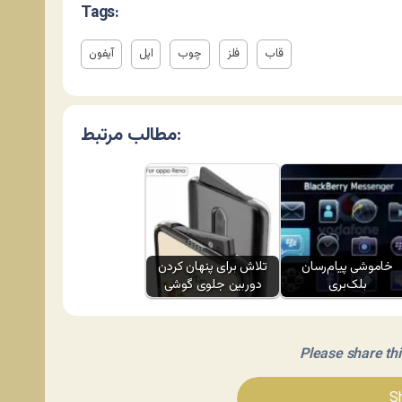
Tags:
قاب
فلز
چوب
اپل
آیفون
مطالب مرتبط:
خاموشی پیام‌رسان
تلاش برای پنهان کردن
بلک‌بری
دوربین جلوی گوشی
Please share this 
Sh