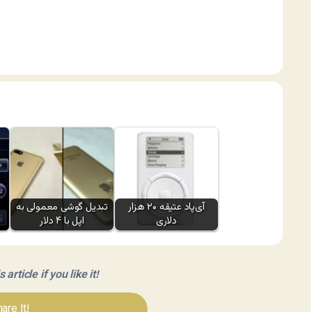
آی‌پاد عتیقه ۲۰ هزار
تبدیل گوشی معمولی به
دلاری
اپل با ۴ دلار
article if you like it!
are It!