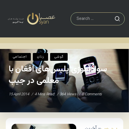
اجتماعی
سوادآموزی پلیس‌های افغان با معلمی در جیب
Home
/
/
گوشی
زنان
اجتماعی
سوادآموزی پلیس‌های افغان با
معلمی در جیب
15 April 2014
4 Mins Read
364 Views
0 Comments
بی‌بی‌سی
– آخرین