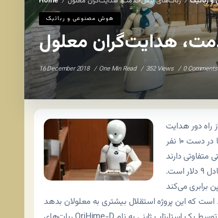
 رباتیک
ربات‌های پیش‌خدمت، هدایت‌گران معلول
Home
/
/
هوش مصنوعی و رباتیک
مت، هدایت‌گران معلول
16 December 2018
One Min Read
352 Views
0 Comments
 راه دور هدایت
می‌شوند اما نکته مهم این است که هدایت این ربات‌ها در دست ۱۰ نفر
این افراد هر ساعت هزار ین حقوق می‌گیرند که تقریبا معادل ۹ دلار است.