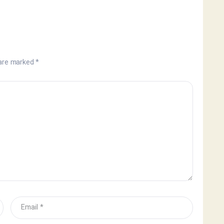
 are marked
*