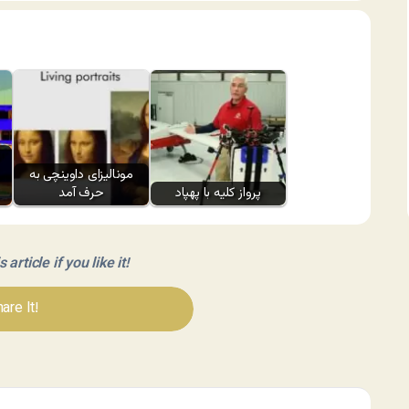
مونالیزای داوینچی به
پرواز کلیه با پهپاد
حرف آمد
article if you like it!
are It!