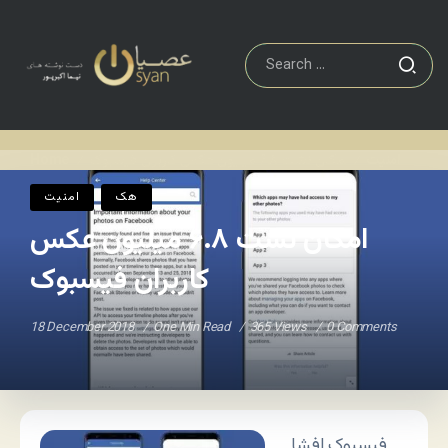
امنیت
امکان نشت ۶.۸ میلیون عکس کاربران فیسبوک
Home
/
/
هک
امنیت
امکان نشت ۶.۸ میلیون عکس
کاربران فیسبوک
18 December 2018
One Min Read
365 Views
0 Comments
فیسبوک افشا