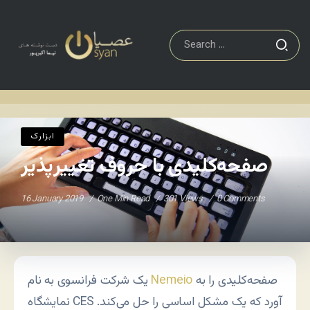
ابزارک
صفحه‌کلیدی با حروف تغییرپذیر
Home
/
/
ابزارک
صفحه‌کلیدی با حروف تغییرپذیر
16 January 2019
One Min Read
301 Views
0 Comments
صفحه‌کلیدی را به
Nemeio
یک شرکت فرانسوی به نام
نمایشگاه CES آورد که یک مشکل اساسی را حل می‌کند.