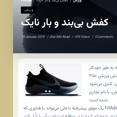
ورزش
کفش بی‌بند و بار نایک
Home
/
/
ورزش
کفش بی‌بند و بار نایک
19 January 2019
One Min Read
419 Views
0 Comments
به طور خودکار
دور پا شل و سفت می‌شود، رونمایی کرد. سفتی این کفش ورزشی ۳۵۰
شده است.
یک موتور پیشرفته داخلی می‌تواند با فناوری که FitAdapt نامیده می‌شود، بر پایه تنظیماتی که برای کفش در نظر