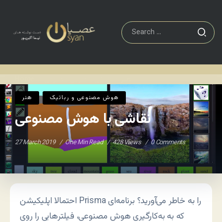
هنر
نقاشی با هوش مصنوعی
Home
/
/
هوش مصنوعی و رباتیک
هنر
نقاشی با هوش مصنوعی
27 March 2019
One Min Read
428 Views
0 Comments
احتمالا اپلیکیشن Prisma را به خاطر می‌آورید؟ برنامه‌ای
که به به‌کارگیری هوش مصنوعی، فیلترهایی را روی