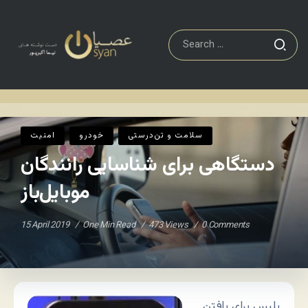
امنیت
دستگاهی برای شناسایی رانندگان موبایل‌باز
Home
/
/
سلامت و تن‌درستی
خودرو
امنیت
دستگاهی برای شناسایی رانندگان
موبایل‌باز
15 April 2019
One Min Read
473 Views
0 Comments
پلیس برای یافتن