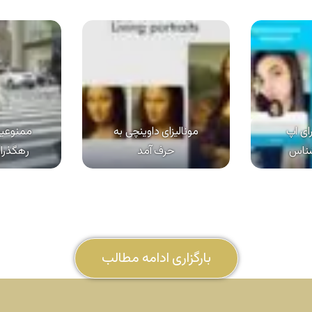
رای اپ
مونالیزای داوینچی به
ممنوعیت
شناس
حرف آمد
رهگذران
بارگزاری ادامه مطالب