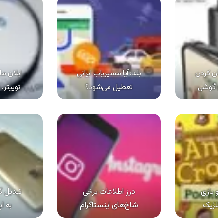
ان کردن
بلد؛ آیا مسیر‌یاب ایرانی
ایلان م
 گوشی
تعطیل می‌شود؟
توییتر، ماه
بازی
درز اطلاعات برخی
تبدیل 
لژیک
شاخ‌های اینستاگرام
به اپل ب