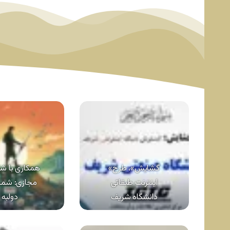
«گشایش»، طرح
همکاری با شا
اینترنت طبقاتی
مجازی: شم
دانشگاه شریف
دولبه