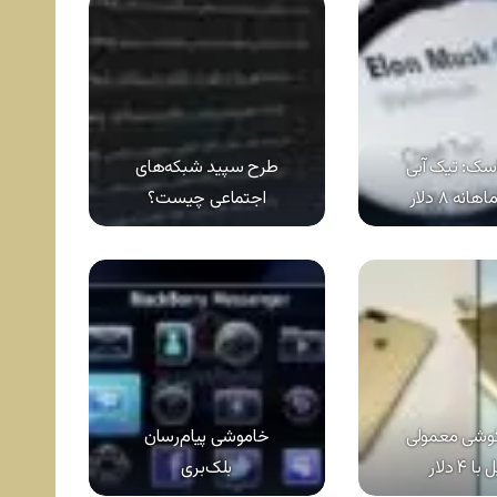
اسک: تیک آبی
طرح سپید شبکه‌های
انه ۸ دلار
اجتماعی چیست؟
گوشی معمولی
خاموشی پیام‌رسان
ا ۴ دلار
بلک‌بری