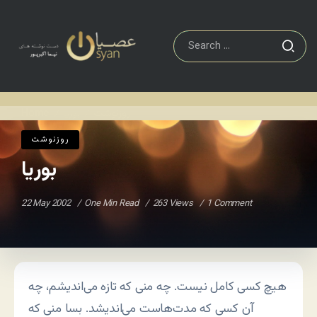
روزنوشت
بوریا
Home
/
/
روزنوشت
بوریا
22 May 2002
One Min Read
263 Views
1 Comment
هیچ کسی کامل نیست. چه منی که تازه می‌اندیشم، چه
آن کسی که مدت‌هاست می‌اندیشد. بسا منی که