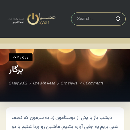
روزنوشت
پرگار
Home
/
/
روزنوشت
پرگار
2 May 2002
One Min Read
212 Views
0 Comments
دیشب باز با یکی از دوستامون زد به سرمون که نصف
شبی بریم یه جایی آواره بشیم. ماشین رو ورداشتیم با دو