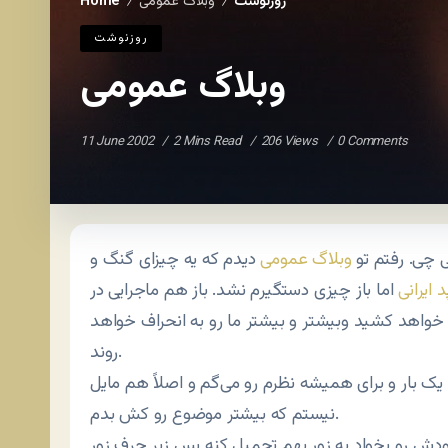
روزنوشت
وبلاگ عمومی
Home
/
/
روزنوشت
وبلاگ عمومی
11 June 2002
2 Mins Read
206 Views
0 Comments
ی چی. رفتم تو
وبلاگ عمومی
دیدم که یه چیزای گنگ و
 ایرانی
اما باز چیزی دستگیرم نشد. باز هم ماجرایی در
واهد کشید وبیشتر و بیشتر ما رو به انحراف خواهد
روند.
 یک بار و برای همیشه نظرم رو می‌گم و اصلاً هم مایل
نیستم که بیشتر موضوع رو کش بدم.
 رو بخواد به زور بهم تحمیل کنه پس زیر حرف زور