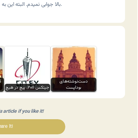
بالا جوابی نمیدم. البته این به معنی اون نیست که میلی نزنید فقط من جواب نمی‌دم.
دست‌نوشته‌های
ک
بوداپست
جیتکس ۲۰۱۱، پیچ در هیچ
article if you like it!
are It!