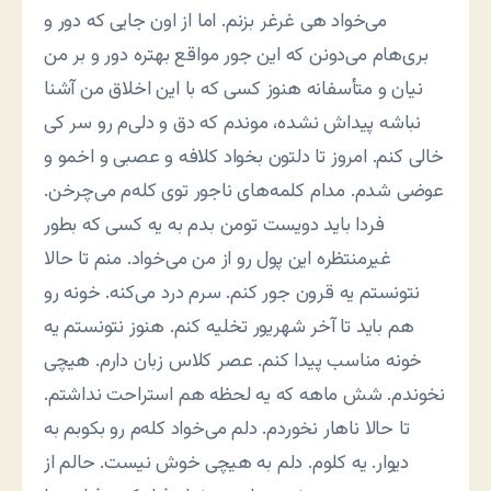
می‌خواد هی غرغر بزنم. اما از اون جایی که دور و
بری‌هام می‌دونن که این جور مواقع بهتره دور و بر من
نیان و متأسفانه هنوز کسی که با این اخلاق من آشنا
نباشه پیداش نشده، موندم که دق و دلی‌م رو سر کی
خالی کنم. امروز تا دلتون بخواد کلافه و عصبی و اخمو و
عوضی شدم. مدام کلمه‌های ناجور توی کله‌م می‌چرخن.
فردا باید دویست تومن بدم به یه کسی که بطور
غیرمنتظره این پول رو از من می‌خواد. منم تا حالا
نتونستم یه قرون جور کنم. سرم درد می‌کنه. خونه رو
هم باید تا آخر شهریور تخلیه کنم. هنوز نتونستم یه
خونه مناسب پیدا کنم. عصر کلاس زبان دارم. هیچی
نخوندم. شش ماهه که یه لحظه هم استراحت نداشتم.
تا حالا ناهار نخوردم. دلم می‌خواد کله‌م رو بکوبم به
دیوار. یه کلوم. دلم به هیچی خوش نیست. حالم از