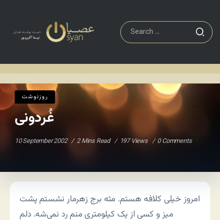
روزنوشت
غُردونی
Home
/
/
روزنوشت
غُردونی
10 September 2002
2 Mins Read
197 Views
0 Comments
امروز خیلی کلافه هستم. مثه برج زهرمار نشستم پشت
میز و کسی از یک کیلومتری منم رد نمی‌شه. دلم