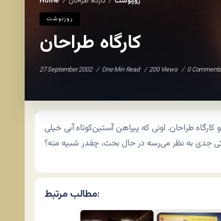
روزنوشت
کارگاه طراحان
Home
/
/
روزنوشت
کارگاه طراحان
27 September 2002
One Min Read
200 Views
0 Comment
 کارگاه طراحان. اونی که پیراهن آستین‌کوتاه آبی خیلی
مطالب مرتبط: