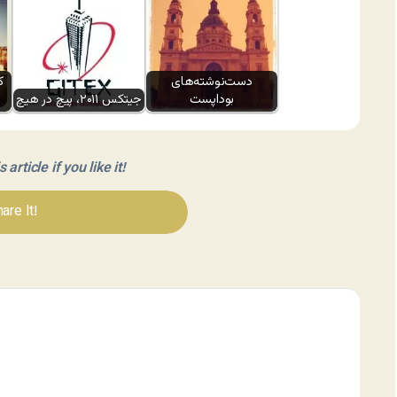
دست‌نوشته‌های
ک
بوداپست
جیتکس ۲۰۱۱، پیچ در هیچ
article if you like it!
are It!