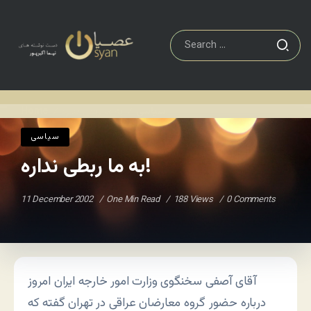
به ما ربطی نداره!
سياسی
Home
/
/
سياسی
به ما ربطی نداره!
11 December 2002
One Min Read
188 Views
0 Comments
آقای آصفی سخنگوی وزارت امور خارجه ایران امروز
درباره حضور گروه معارضان عراقی در تهران گفته که