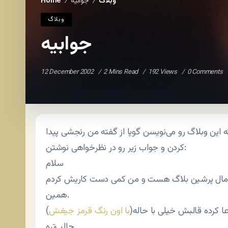
وبلاگ
جوابیه
Home
/
/
وبلاگ
جوابیه
12 December 2002
2 Mins Read
192 Views
0 Comments
ه این وبلاگ رو می‌نویسن گویا از گفته من رنجشی پیدا
کردن و جواب زیر رو در نظرخواهی نوشتن:
سلام
ب مال پرشین بلاگ هست و من کمی دست کاریش کردم
همین.
ا کرده قالبش خیلی با حاله(
با اون رنگ قرمز جیغش
)
جالب‌تره.